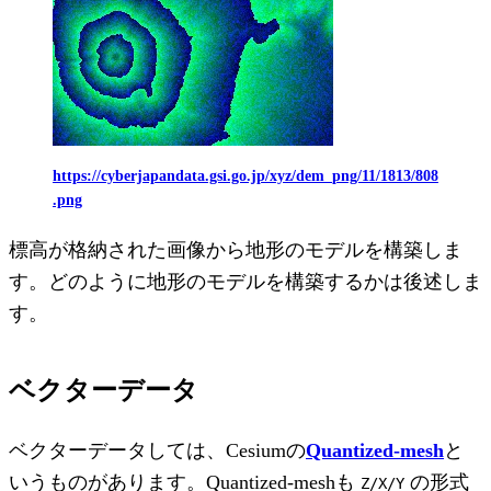
https://cyberjapandata.gsi.go.jp/xyz/dem_png/11/1813/808
.png
標高が格納された画像から地形のモデルを構築しま
す。どのように地形のモデルを構築するかは後述しま
す。
ベクターデータ
ベクターデータしては、Cesiumの
Quantized-mesh
と
いうものがあります。Quantized-meshも
の形式
Z/X/Y