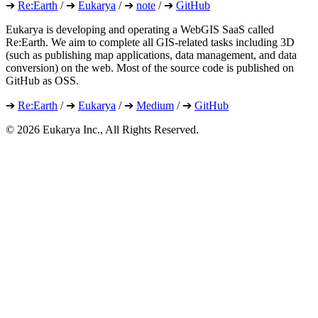
➔
Re:Earth
/ ➔
Eukarya
/ ➔
note
/ ➔
GitHub
Eukarya is developing and operating a WebGIS SaaS called
Re:Earth. We aim to complete all GIS-related tasks including 3D
(such as publishing map applications, data management, and data
conversion) on the web. Most of the source code is published on
GitHub as OSS.
➔
Re:Earth
/ ➔
Eukarya
/ ➔
Medium
/ ➔
GitHub
©︎ 2026 Eukarya Inc., All Rights Reserved.